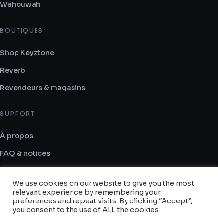
Wahouwah
BOUTIQUES
Shop Keyztone
Reverb
Revendeurs & magasins
SUPPORT
À propos
FAQ & notices
Contact
We use cookies on our website to give you the most
CGV
relevant experience by remembering your
preferences and repeat visits. By clicking “Accept”,
you consent to the use of ALL the cookies.