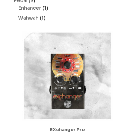
2
Pedal
2
produits
1
Enhancer
1
produit
1
Wahwah
1
produit
EXchanger Pro