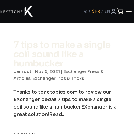
€
/
$
FR
/
EN
7 tips to make a single
coil sound like a
humbucker
par
root
|
Nov 6, 2021
|
Exchanger Press &
Articles
,
Exchanger Tips & Tricks
Thanks to tonetopics.com to review our
EXchanger pedal! 7 tips to make a single
coil sound like a humbuckerEXchanger is a
great solution!Read...