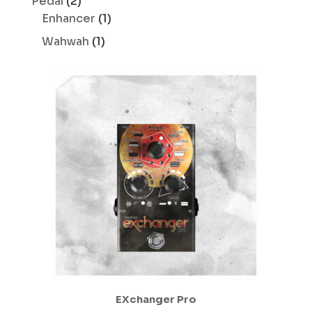
2
Pedal
2
produits
1
Enhancer
1
produit
1
Wahwah
1
produit
EXchanger Pro