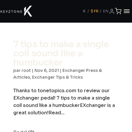
€
/
$
FR
/
EN
7 tips to make a single
coil sound like a
humbucker
par
root
|
Nov 6, 2021
|
Exchanger Press &
Articles
,
Exchanger Tips & Tricks
Thanks to tonetopics.com to review our
EXchanger pedal! 7 tips to make a single
coil sound like a humbuckerEXchanger is a
great solution!Read...