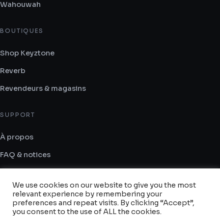
Wahouwah
BOUTIQUES
Shop Keyztone
Reverb
Revendeurs & magasins
SUPPORT
À propos
FAQ & notices
Contact
We use cookies on our website to give you the most
CGV
relevant experience by remembering your
preferences and repeat visits. By clicking “Accept”,
you consent to the use of ALL the cookies.