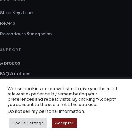
Shop Keyztone
Reverb
Revendeurs & magasins
SUPPORT
À propos
FAQ & notices
Contact
We use cookies on our website to give you the most
relevant experience by remembering your
CGV
preferences and repeat visits. By clicking “Accept”,
you consent to the use of ALL the cookies.
Do not sell my personal information
.
© 2014–2026 Keyztone — Tous droits réservés.
Cookie Settings
Accepter
Mentions légales
Confidentialité
Cookies
·
·