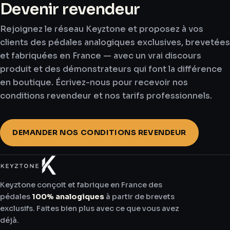
Boutikazik Amiens
Devenir revendeur
2 Rue Flatters
Rejoignez le réseau Keyztone et proposez à vos
Amiens 80090
clients des pédales analogiques exclusives, brevetées
France
et fabriquées en France — avec un vrai discours
produit et des démonstrateurs qui font la différence
en boutique. Écrivez-nous pour recevoir nos
691.6 km
conditions revendeur et nos tarifs professionnels.
Directions
DEMANDER NOS CONDITIONS REVENDEUR
Boutikazik Vendin
229 Rue François Mitterrand
Vendin-lès-Béthune 62232
France
Keyztone conçoit et fabrique en France des
pédales
100% analogiques
à partir de brevets
exclusifs. Faites bien plus avec ce que vous avez
759.4 km
déjà.