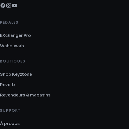
Directions
Sound Affects
PÉDALES
129 New Court Way
Ormskirk DA8 3HB
EXchanger Pro
United Kingdom
Wahouwah
BOUTIQUES
1204.4 km
Directions
Shop Keyztone
Reverb
Synthesizer GR
Revendeurs & magasins
Flemingk 10
Paleo Faliro Attica 175 63
SUPPORT
Greece
À propos