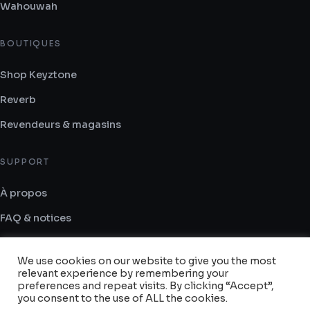
Wahouwah
BOUTIQUES
Shop Keyztone
Reverb
Revendeurs & magasins
SUPPORT
À propos
FAQ & notices
Contact
We use cookies on our website to give you the most
CGV
relevant experience by remembering your
preferences and repeat visits. By clicking “Accept”,
you consent to the use of ALL the cookies.