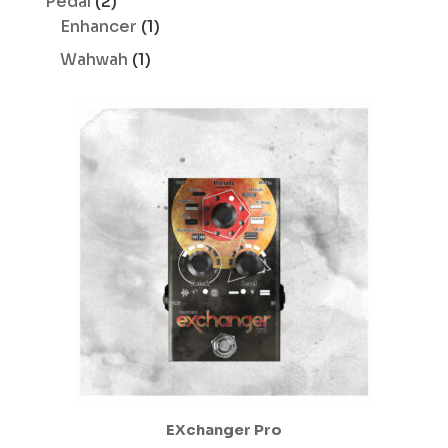
2
Pedal
2
produits
1
Enhancer
1
produit
1
Wahwah
1
produit
EXchanger Pro