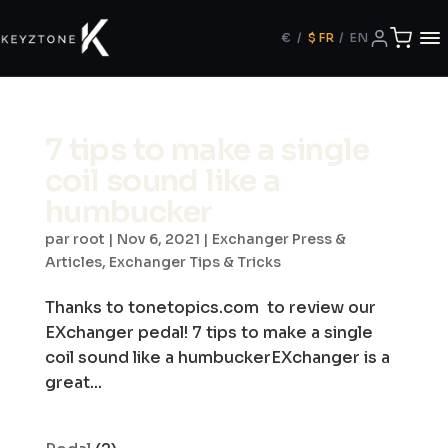
€
/
$
FR
/
EN
7 tips to make a single
coil sound like a
humbucker
par
root
|
Nov 6, 2021
|
Exchanger Press &
Articles
,
Exchanger Tips & Tricks
Thanks to tonetopics.com to review our
EXchanger pedal! 7 tips to make a single
coil sound like a humbuckerEXchanger is a
great...