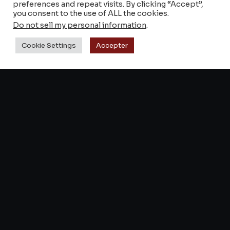
preferences and repeat visits. By clicking “Accept”,
Shop Keyztone
you consent to the use of ALL the cookies.
Do not sell my personal information
.
Reverb
Cookie Settings
Accepter
Revendeurs & magasins
SUPPORT
À propos
FAQ & notices
Contact
CGV
© 2014–2026 Keyztone — Tous droits réservés.
Mentions légales
Confidentialité
Cookies
·
·
Pédales analogiques · Brevets exclusifs · Fabriqué en France 🇫🇷