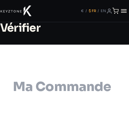
€
/
$
FR
/
EN
Vérifier
Ma Commande