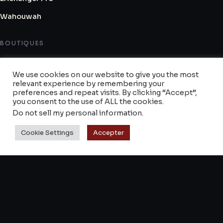
Wahouwah
BOUTIQUES
Shop Keyztone
We use cookies on our website to give you the most
Reverb
relevant experience by remembering your
preferences and repeat visits. By clicking “Accept”,
Revendeurs & magasins
you consent to the use of ALL the cookies.
Do not sell my personal information
.
SUPPORT
Cookie Settings
Accepter
À propos
FAQ & notices
Contact
CGV