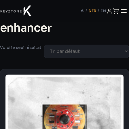
€
/
$
FR
/
EN
enhancer
Voici le seul résultat