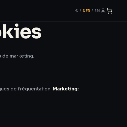
€
/
$
FR
/
EN
okies
s de marketing.
tiques de fréquentation.
Marketing
: