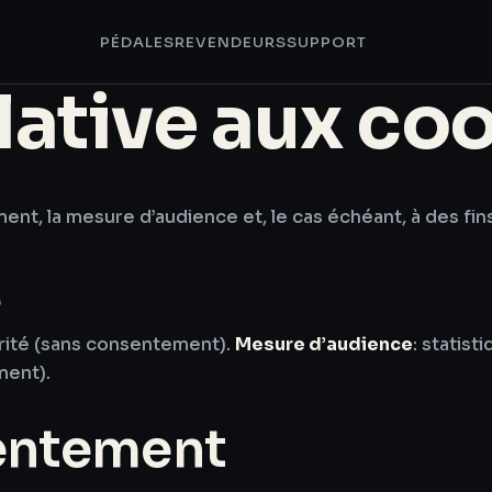
PÉDALES
REVENDEURS
SUPPORT
lative aux co
ent, la mesure d’audience et, le cas échéant, à des fin
s
curité (sans consentement).
Mesure d’audience
: statis
ment).
entement