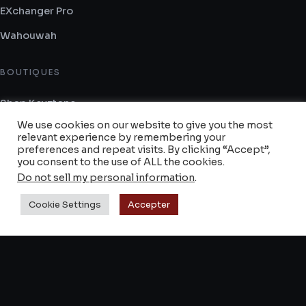
EXchanger Pro
Wahouwah
BOUTIQUES
Shop Keyztone
We use cookies on our website to give you the most
Reverb
relevant experience by remembering your
preferences and repeat visits. By clicking “Accept”,
Revendeurs & magasins
you consent to the use of ALL the cookies.
Do not sell my personal information
.
SUPPORT
Cookie Settings
Accepter
À propos
FAQ & notices
Contact
CGV