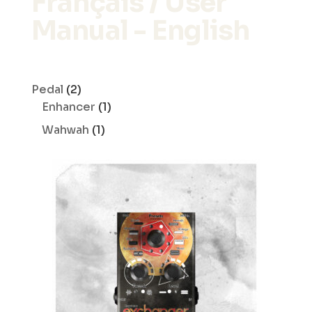
Français / User
Manual - English
2
Pedal
2
produits
1
Enhancer
1
produit
1
Wahwah
1
produit