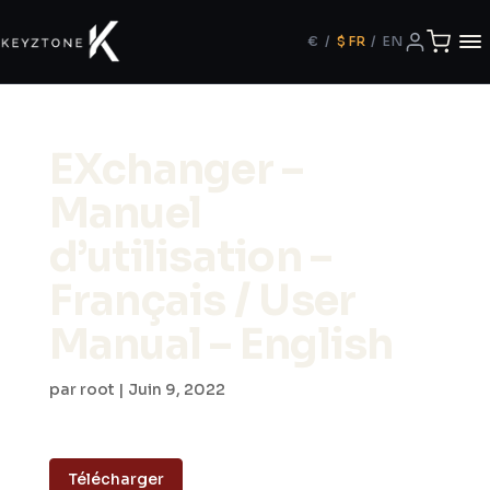
€
/
$
FR
/
EN
EXchanger –
Manuel
d’utilisation –
Français / User
Manual – English
par
root
|
Juin 9, 2022
Télécharger